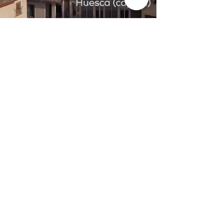
Formulario de contacto
Si lo deseas, puedes dejarnos tus datos de
contacto y en breve nos pondremos en
contacto contigo
Nombre y apellidos
Vivienda que me interesa
Email