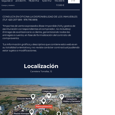
2/3 dorm.
78,50 m2
6,50 m2
2·D
Segundo D
194.000 €
11.500 €
Garaje y trastero
CONSULTA EN OFICINA LA DISPONIBILIDAD DE LOS INMUEBLES
(TLF:
620 207 589 - 976 795
889)
*Importes de venta expresados Base Imponible (IVA y gastos de
escrituración correspondientes al comprador, no incluidos).
Entrega de aval bancario a cliente, garantizando todas las
entregas a cuenta, en fase de formalización del contrato de
compraventa.
*La información gráfica y descriptiva que contiene esta web es en
su totalidad orientativa y no reviste carácter contractual pudiendo
estar sujeta a modificaciones.
Localización
Carretera Torralba, 12